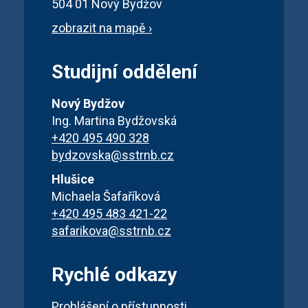
504 01 Nový Bydžov
zobrazit na mapě ›
Studijní oddělení
Nový Bydžov
Ing. Martina Bydžovská
+420 495 490 328
bydzovska@sstrnb.cz
Hlušice
Michaela Šafaříková
+420 495 483 421-22
safarikova@sstrnb.cz
Rychlé odkazy
Prohlášení o přístupnosti