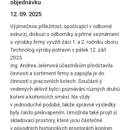
objednávku
Diagnostik motorových vozidel
Technické obory ›
12. 09. 2025
Elektrotechnik
Ubytování ›
Kontakty
Výjimečnou příležitost, spočívající v odborné
Automechanik
exkurzi, diskuzi s odborníky a přímé seznámení
Základní informace
s výrobky firmy využili žáci 1. a 2. ročníku oboru
Řezník - uzenář
vyhledávání
Školící středisko
Technolog výroby potravin v pátek 12. září
2025.
Kuchař - číšník
Rady a informace
Ing. Andrea Jelenová účastníkům představila
činnosti a sortiment firmy a zapojila je do
Bakaláři
Cukrář
Studijní materiály
činností v pracovních listech. Součástí jí
vedených aktivit bylo i poznávání různých druhů
Dopravní a letecký technik
Ceník
koření a kořenících směsí. Ne vždy
Microsoft 365
Diagnostik zemědělské techniky
v jednoduché podobě, takže správné výsledky
Projekt ECDL
byly často překvapením. Umožnila také projít si
Dopravní technik
skladovací prostory, které jsou částečně
Kontakty autoškoly
+420 495 490 328
v původních historických prostorách koníren