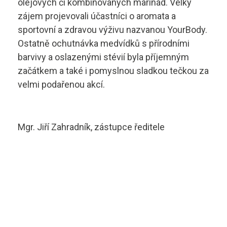
olejových či kombinovaných marinád. Velký
zájem projevovali účastníci o aromata a
sportovní a zdravou výživu nazvanou YourBody.
Ostatně ochutnávka medvídků s přírodními
barvivy a oslazenými stévií byla příjemným
začátkem a také i pomyslnou sladkou tečkou za
velmi podařenou akcí.
Mgr. Jiří Zahradník, zástupce ředitele