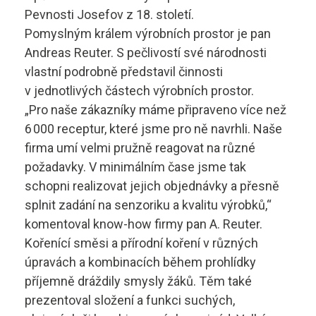
Technolog výroby potravin
Skupina B
Pevnosti Josefov z 18. století.
Pomyslným králem výrobních prostor je pan
Skupina B+E
Andreas Reuter. S pečlivostí své národnosti
sstrnb@sstrnb.cz
vlastní podrobně představil činnosti
Skupina B96
v jednotlivých částech výrobních prostor.
„Pro naše zákazníky máme připraveno více než
Virtuální prohlídka
Skupina C
6 000 receptur, které jsme pro ně navrhli. Naše
firma umí velmi pružně reagovat na různé
Skupina C+E
požadavky. V minimálním čase jsme tak
schopni realizovat jejich objednávky a přesně
Skupina T
splnit zadání na senzoriku a kvalitu výrobků,“
Skupina L17
komentoval know-how firmy pan A. Reuter.
Kořenící směsi a přírodní koření v různých
Kurz po zadržení ŘP
úpravách a kombinacích během prohlídky
příjemně dráždily smysly žáků. Těm také
Kondiční jízdy
prezentoval složení a funkci suchých,