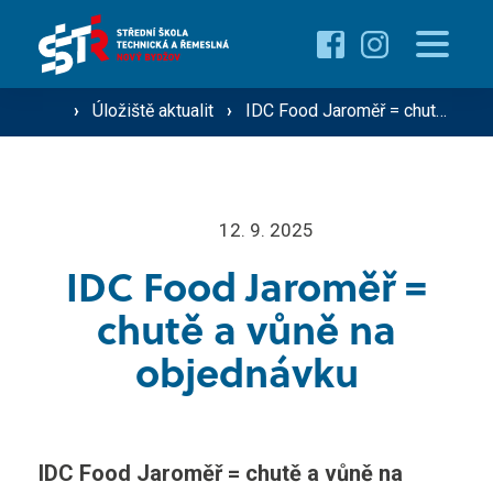
Pro uchazeče
Proč studovat u nás ›
Pro žáky
›
Úložiště aktualit
›
IDC Food Jaroměř = chutě a vůně na objednávku
Přehled oborů ›
Přehled kurzů ›
O škole
12. 9. 2025
Přijímací řízení ›
IDC Food Jaroměř =
Vzdělávání dospělých
Technik silniční dopravy
chutě a vůně na
Operátor silniční dopravy
objednávku
Střediska školy
Mechanik zemědělské techniky
Řidič nákladní a osobní dopravy
Gastro ›
IDC Food Jaroměř = chutě a vůně na
Aktuality