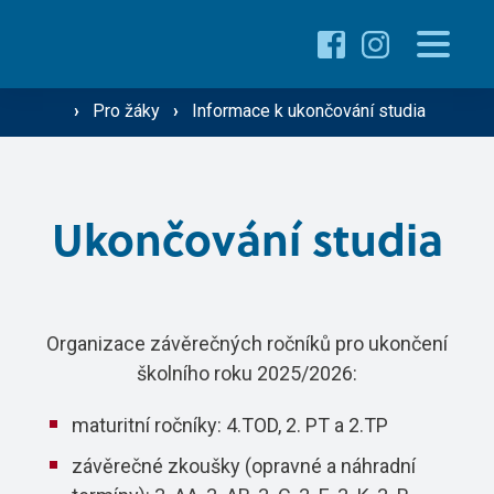
Pro uchazeče
Proč studovat u nás ›
›
Pro žáky
›
Informace k ukončování studia
Pro žáky
Přehled oborů ›
Přehled kurzů ›
Ukončování studia
O škole
Přijímací řízení ›
Vzdělávání dospělých
Technik silniční dopravy
Organizace závěrečných ročníků pro ukončení
školního roku 2025/2026:
Operátor silniční dopravy
Střediska školy
maturitní ročníky: 4.TOD, 2. PT a 2.TP
Mechanik zemědělské techniky
závěrečné zkoušky (opravné a náhradní
Řidič nákladní a osobní dopravy
Gastro ›