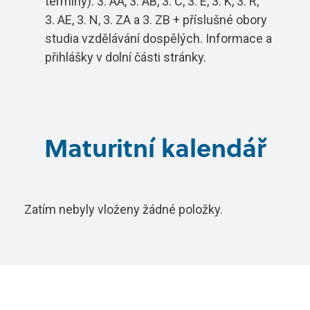
termíny): 3. AA, 3. AB, 3. C, 3. E, 3. K, 3. R,
Aktuality
3. AE, 3. N, 3. ZA a 3. ZB + příslušné obory
Diagnostik motorových vozidel
Technické obory ›
studia vzdělávání dospělých. Informace a
přihlášky v dolní části stránky.
Elektrotechnik
Ubytování ›
Kontakty
Automechanik
Základní informace
Řezník - uzenář
vyhledávání
Školící středisko
Maturitní kalendář
Kuchař - číšník
Rady a informace
Bakaláři
Cukrář
Studijní materiály
Zatím nebyly vloženy žádné položky.
Dopravní a letecký technik
Ceník
Microsoft 365
Diagnostik zemědělské techniky
Projekt ECDL
Dopravní technik
Kontakty autoškoly