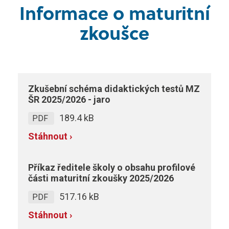
Informace o maturitní
+420 495 490 328
Technolog výroby potravin
Skupina B
zkoušce
Skupina B+E
sstrnb@sstrnb.cz
Skupina B96
Zkušební schéma didaktických testů MZ
Virtuální prohlídka
Skupina C
ŠR 2025/2026 - jaro
189.4 kB
PDF
Skupina C+E
Stáhnout ›
Skupina T
Příkaz ředitele školy o obsahu profilové
Skupina L17
části maturitní zkoušky 2025/2026
517.16 kB
PDF
Kurz po zadržení ŘP
Stáhnout ›
Kondiční jízdy