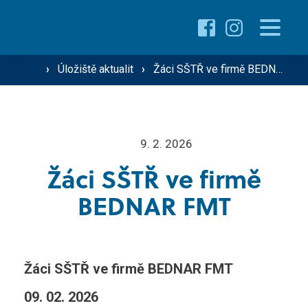
Pro uchazeče
Proč studovat u nás ›
›
Úložiště aktualit
›
Žáci SŠTŘ ve firmě BEDNAR FMT
Pro žáky
Přehled oborů ›
Přehled kurzů ›
O škole
9. 2. 2026
Přijímací řízení ›
Žáci SŠTŘ ve firmě
Vzdělávání dospělých
Technik silniční dopravy
BEDNAR FMT
Operátor silniční dopravy
Střediska školy
Mechanik zemědělské techniky
Žáci SŠTŘ ve firmě BEDNAR FMT
09. 02. 2026
Řidič nákladní a osobní dopravy
Gastro ›