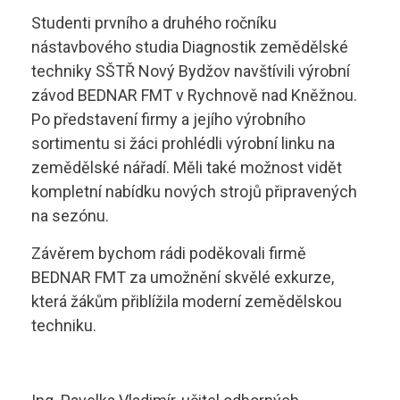
Aktuality
Studenti prvního a druhého ročníku
Diagnostik motorových vozidel
Technické obory ›
nástavbového studia Diagnostik zemědělské
techniky SŠTŘ Nový Bydžov navštívili výrobní
Elektrotechnik
Ubytování ›
Kontakty
závod BEDNAR FMT v Rychnově nad Kněžnou.
Automechanik
Po představení firmy a jejího výrobního
Základní informace
sortimentu si žáci prohlédli výrobní linku na
Řezník - uzenář
vyhledávání
Školící středisko
zemědělské nářadí. Měli také možnost vidět
kompletní nabídku nových strojů připravených
Kuchař - číšník
Rady a informace
na sezónu.
Bakaláři
Cukrář
Závěrem bychom rádi poděkovali firmě
Studijní materiály
BEDNAR FMT za umožnění skvělé exkurze,
Dopravní a letecký technik
Ceník
která žákům přiblížila moderní zemědělskou
Microsoft 365
techniku.
Diagnostik zemědělské techniky
Projekt ECDL
Dopravní technik
Kontakty autoškoly