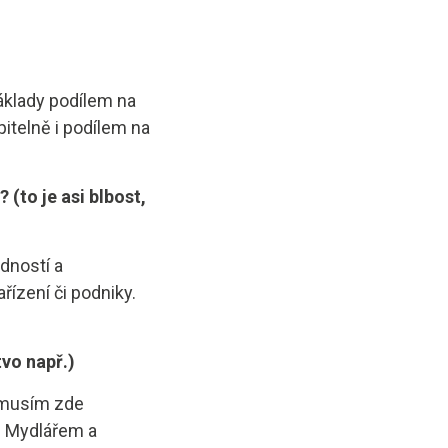
náklady podílem na
itelně i podílem na
 (to je asi blbost,
dností a
řízení či podniky.
tvo např.)
 musím zde
m Mydlářem a