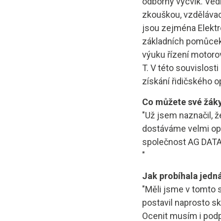
odborný výcvik. Ve
zkouškou, vzdělávac
jsou zejména Elektr
základních pomůcek
výuku řízení motorov
T. V této souvislos
získání řidičského o
Co můžete své žáky 
"Už jsem naznačil, ž
dostáváme velmi ope
společnost AG DATA,
"
Jak probíhala jedn
"Měli jsme v tomto 
postavil naprosto sk
Ocenit musím i po