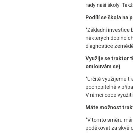
rady naší školy. Tak
Podílí se škola na 
"Základní investice 
některých doplňcích
diagnostice zeměděl
Využije se traktor t
omlouvám se)
"Určitě využijeme t
pochopitelně v přípa
V rámci obce využit
Máte možnost trakt
"V tomto směru mám
poděkovat za skvěl