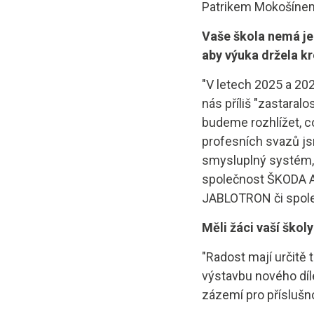
Patrikem Mokošínem
Vaše škola nemá jen
aby výuka držela kro
"V letech 2025 a 20
nás příliš "zastaralo
budeme rozhlížet, co
profesních svazů js
smysluplný systém,
společnost ŠKODA A
JABLOTRON či společ
Měli žáci vaší škol
"Radost mají určitě 
výstavbu nového díl
zázemí pro příslušn