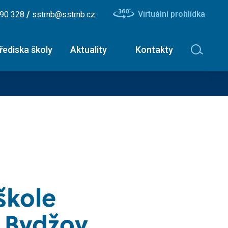
/
Virtuální prohlídka
490 328
sstrnb@sstrnb.cz
řediska školy
Aktuality
Kontakty
avinářské obory
Nástavbové studium -
ční list
maturitní zkouška
ík - uzenář
Dopravní a letecký technik
ř - číšník
Diagnostik zemědělské
techniky
škole
ář
Dopravní technik
 Bydžov
Technolog výroby potravin