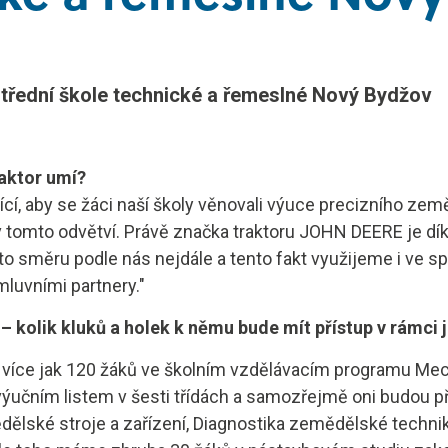
CDL
Elektrotechnik
utoškoly
Automechanik
Střední škole technické a řemeslné Nový Bydžov
aktor umí?
ící, aby se žáci naší školy věnovali výuce precizního země
 tomto odvětví. Právě značka traktoru JOHN DEERE je dí
 směru podle nás nejdále a tento fakt využijeme i ve sp
mluvními partnery."
 – kolik kluků a holek k němu bude mít přístup v rámc
e více jak 120 žáků ve školním vzdělávacím programu M
ýučním listem v šesti třídách a samozřejmě oni budou p
lské stroje a zařízení, Diagnostika zemědělské technik