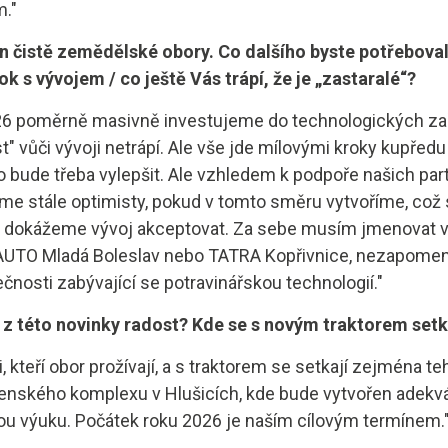
."
 čistě zemědělské obory. Co dalšího byste potřebovali
k s vývojem / co ještě Vás trápí, že je „zastaralé“?
26 poměrně masivně investujeme do technologických zaří
st" vůči vývoji netrápí. Ale vše jde mílovými kroky kupředu
 bude třeba vylepšit. Ale vzhledem k podpoře našich part
me stále optimisty, pokud v tomto směru vytvoříme, což s
 dokážeme vývoj akceptovat. Za sebe musím jmenovat v
UTO Mladá Boleslav nebo TATRA Kopřivnice, nezapomen
nosti zabývající se potravinářskou technologií."
y z této novinky radost? Kde se s novým traktorem setk
ti, kteří obor prožívají, a s traktorem se setkají zejména 
enského komplexu v Hlušicích, kde bude vytvořen adekvá
ou výuku. Počátek roku 2026 je naším cílovým termínem.