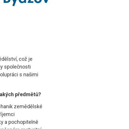
dělství, což je
ky společnosti
olupráci s našimi
i jakých předmětů?
echanik zemědělské
říjemci
y a pochopitelně