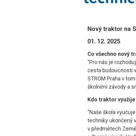
Projekt E
Kontakty a
Nový traktor na 
01. 12. 2025
Co všechno nový tr
"Pro nás je rozhoduj
cesta budoucnosti v
STROM Praha v tomto
školními závody a s
Kdo traktor využije
"Naše škola vyučuj
techniky ukončený v
v předmětech Zemědě