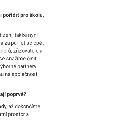
 pořídit pro školu,
zení, takže nyní
 a za pár let se opět
nerů, zřizovatele a
e snažíme činit,
ýborné partnery
u na společnost
ají poprvé?
tehdy, až dokončíme
tní prostor a
"