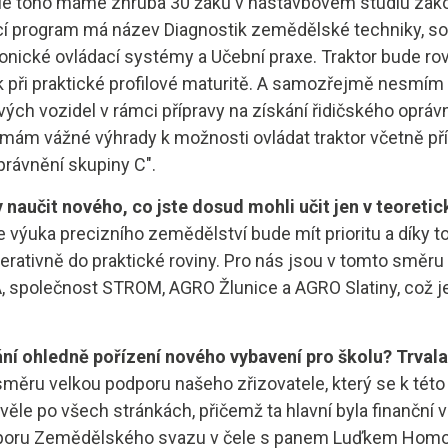
dle toho máme zhruba 30 žáků v nástavbovém studiu zak
í program má název Diagnostik zemědělské techniky, so
onické ovládací systémy a Učební praxe. Traktor bude ro
 při praktické profilové maturitě. A samozřejmě nesmí
ých vozidel v rámci přípravy na získání řidičského opráv
ti mám vážné výhrady k možnosti ovládat traktor včetně p
právnění skupiny C".
naučit nového, co jste dosud mohli učit jen v teoretic
e výuka precizního zemědělství bude mít prioritu a díky t
rativně do praktické roviny. Pro nás jsou v tomto směru 
 společnost STROM, AGRO Žlunice a AGRO Slatiny, což je 
ání ohledně pořízení nového vybavení pro školu? Trval
směru velkou podporu našeho zřizovatele, který se k tét
věle po všech stránkách, přičemž ta hlavní byla finanční v
dporu Zemědělského svazu v čele s panem Luďkem Homo