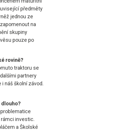
ončeném maturitní
uvisející předměty
vněž jednou ze
m zapomenout na
nění skupiny
řívěsu pouze po
ké rovině?
omuto traktoru se
dalšími partnery
i náš školní závod.
a dlouho?
o problematice
 rámci investic.
láčem a Školské