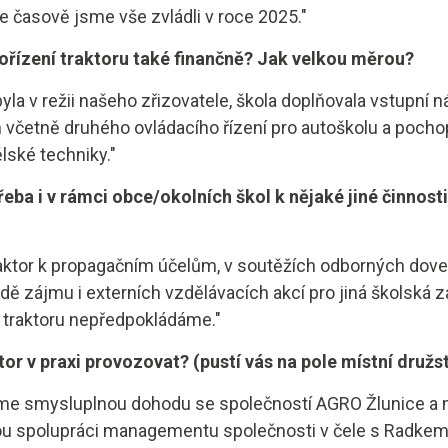
že časově jsme vše zvládli v roce 2025."
pořízení traktoru také finančně? Jak velkou měrou?
byla v režii našeho zřizovatele, škola doplňovala vstupní 
 včetně druhého ovládacího řízení pro autoškolu a pochop
ské techniky."
řeba i v rámci obce/okolních škol k nějaké jiné činnosti?
raktor k propagačním účelům, v soutěžích odborných dove
dě zájmu i externích vzdělávacích akcí pro jiná školská za
í traktoru nepředpokládáme."
or v praxi provozovat? (pustí vás na pole místní družs
e smysluplnou dohodu se společností AGRO Žlunice a
ou spolupráci managementu společnosti v čele s Radke