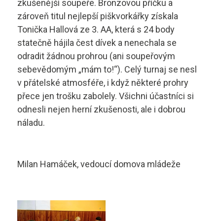
zkušenější soupeře. Bronzovou příčku a
Technolog výroby potravin
Skupina B
zároveň titul nejlepší piškvorkářky získala
Tonička Hallová ze 3. AA, která s 24 body
Skupina B+E
sstrnb@sstrnb.cz
statečně hájila čest dívek a nenechala se
odradit žádnou prohrou (ani soupeřovým
Skupina B96
sebevědomým „mám to!“). Celý turnaj se nesl
v přátelské atmosféře, i když některé prohry
Virtuální prohlídka
Skupina C
přece jen trošku zabolely. Všichni účastníci si
odnesli nejen herní zkušenosti, ale i dobrou
Skupina C+E
náladu.
Skupina T
Skupina L17
Milan Hamáček, vedoucí domova mládeže
Kurz po zadržení ŘP
Kondiční jízdy