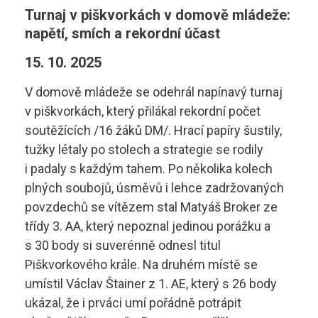
Aktuality
Turnaj v piškvorkách v domově mládeže:
Diagnostik motorových vozidel
Technické obory ›
napětí, smích a rekordní účast
Elektrotechnik
Ubytování ›
15. 10. 2025
Kontakty
Automechanik
V domově mládeže se odehrál napínavý turnaj
Základní informace
v piškvorkách, který přilákal rekordní počet
Řezník - uzenář
vyhledávání
Školící středisko
soutěžících /16 žáků DM/. Hrací papíry šustily,
tužky létaly po stolech a strategie se rodily
Kuchař - číšník
Rady a informace
i padaly s každým tahem. Po několika kolech
plných soubojů, úsměvů i lehce zadržovaných
Bakaláři
Cukrář
Studijní materiály
povzdechů se vítězem stal Matyáš Broker ze
třídy 3. AA, který nepoznal jedinou porážku a
Dopravní a letecký technik
Ceník
s 30 body si suverénně odnesl titul
Microsoft 365
Diagnostik zemědělské techniky
Piškvorkového krále. Na druhém místě se
Projekt ECDL
umístil Václav Štainer z 1. AE, který s 26 body
Dopravní technik
Kontakty autoškoly
ukázal, že i prváci umí pořádně potrápit
+420 495 490 328