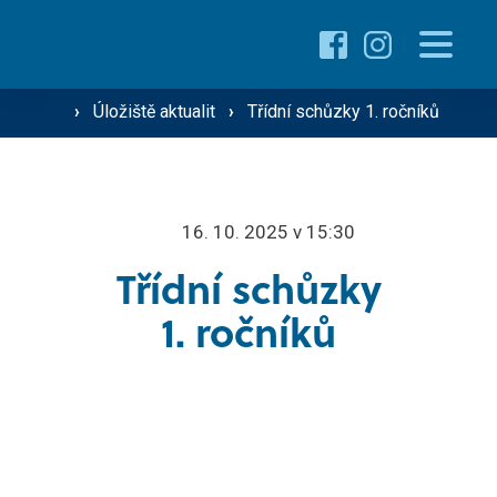
Pro uchazeče
›
Úložiště aktualit
›
Třídní schůzky 1. ročníků
Proč studovat u nás ›
Pro žáky
Přehled oborů ›
Přehled kurzů ›
16. 10. 2025 v 15:30
O škole
Třídní schůzky
Přijímací řízení ›
1. ročníků
Vzdělávání dospělých
Technik silniční dopravy
Operátor silniční dopravy
Střediska školy
Mechanik zemědělské techniky