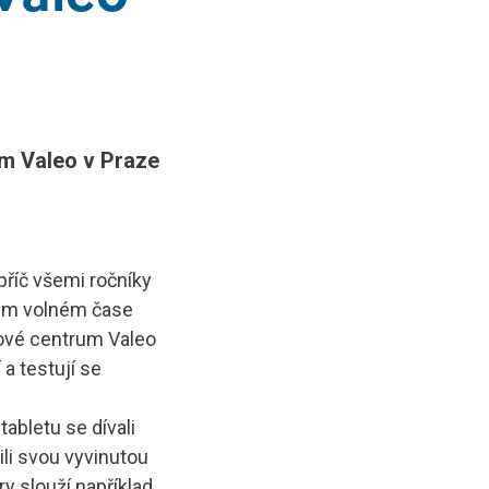
um Valeo v Praze
příč všemi ročníky
svém volném čase
ojové centrum Valeo
a testují se
abletu se dívali
ili svou vyvinutou
y slouží například