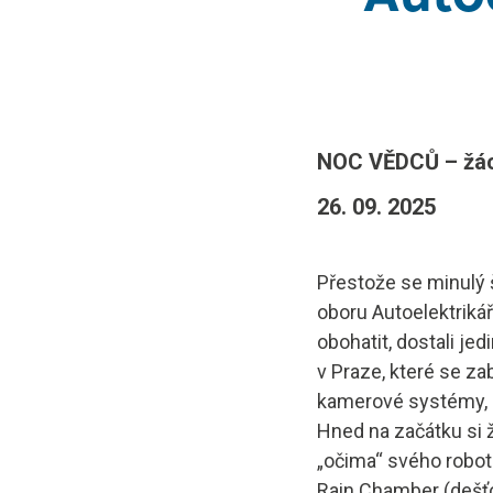
Projekt E
Kontakty a
NOC VĚDCŮ – žáci
26. 09. 2025
Přestože se minulý 
oboru Autoelektrikář
obohatit, dostali je
v Praze, které se z
kamerové systémy, r
Hned na začátku si ž
„očima“ svého robota
Rain Chamber (dešťo