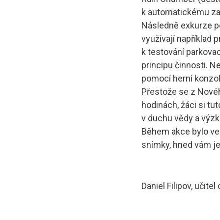
k automatickému zap
Následně exkurze p
využívají například 
k testování parkova
principu činnosti. N
pomocí herní konzole
Přestože se z Novéh
hodinách, žáci si tut
v duchu vědy a výz
Během akce bylo ve 
snímky, hned vám j
Daniel Filipov, učit