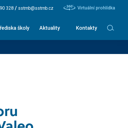
/
Virtuální prohlídka
490 328
sstrnb@sstrnb.cz
řediska školy
Aktuality
Kontakty
avinářské obory
Nástavbové studium -
ční list
maturitní zkouška
ík - uzenář
Dopravní a letecký technik
ř - číšník
Diagnostik zemědělské
techniky
oru
ář
Dopravní technik
 Valeo
Technolog výroby potravin