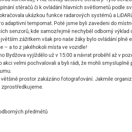
ínání stěračů či k ovládání hlavních světlometů podle s
okračovala ukázkou funkce radarových systémů a LiDARů,
pro adaptivní tempomat. Poté jsme byli zavedeni do místn
cích senzorů, kde samozřejmě nechyběl odborný výklad o 
ejvětším zážitkem však pro naše žáky bylo ovládání plně e
 – a to z jakéhokoli místa ve vozidle!
o Bydžova vyjíždělo už v 15:00 a návrat proběhl až v po
o akci velmi pochvalovali a byli rádi, že mohli smysluplně 
kumu.
většině prostor zakázáno fotografování. Jakmile organizá
e zprostředkujeme.
el odborných předmětů