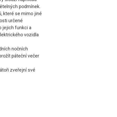
větelných podmínek.
 které se mimo jiné
osti určené
jejich funkci a
lektrického vozidla
zdních nočních
prožít páteční večer
toři zveřejní své