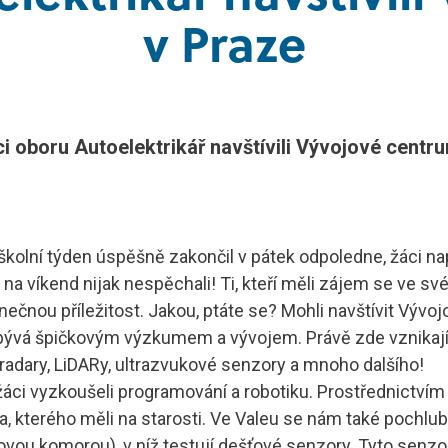
CDL
Elektrotechnik
v Praze
utoškoly
Automechanik
 oboru Autoelektrikář navštívili Vývojové centr
školní týden úspěšně zakončil v pátek odpoledne, žáci na
 na víkend nijak nespěchali! Ti, kteří měli zájem se ve 
dinečnou příležitost. Jakou, ptáte se? Mohli navštívit Výv
abývá špičkovým výzkumem a vývojem. Právě zde vznikají 
adary, LiDARy, ultrazvukové senzory a mnoho dalšího!
áci vyzkoušeli programování a robotiku. Prostřednictvím t
, kterého měli na starosti. Ve Valeu se nám také pochlub
vou komorou), v níž testují dešťové senzory. Tyto senzor