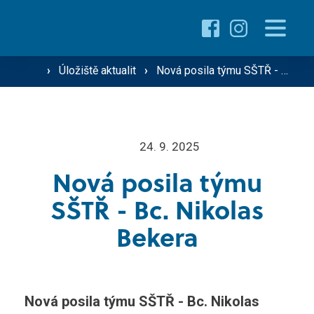
Proč studovat u nás ›
Pro žáky
›
Úložiště aktualit
›
Nová posila týmu SŠTŘ - Bc. Nikolas Bekera
Přehled oborů ›
Přehled kurzů ›
O škole
24. 9. 2025
Přijímací řízení ›
Nová posila týmu
Vzdělávání dospělých
Technik silniční dopravy
SŠTŘ - Bc. Nikolas
Operátor silniční dopravy
Bekera
Střediska školy
Mechanik zemědělské techniky
Řidič nákladní a osobní dopravy
Gastro ›
Nová posila týmu SŠTŘ - Bc. Nikolas
Aktuality