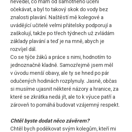
nevěděl, co mám od samotného učení
očekávat, a byl to takový skok do vody bez
znalosti plavání. Naštěstí mě kolegové a
uvádějící učitelé velmi přátelsky podporují a
zaškolují, takže po třech týdnech už zvládám
základy plavání a teď je na mně, abych je
rozvíjel dál.
Co se týče žáků a práce s nimi, hodnotím to
jednoznačně kladně. Samozřejmě jsem měl
v úvodu menší obavy, ale ty se hned po pár
odučených hodinách rozplynuly. Jasně, občas
si musíme ujasnit některé názory a hranice, za
které se zkrátka nedá jít, ale to k výuce patří a
zároveň to pomáhá budovat vzájemný respekt.
Chtěl byste dodat něco závěrem?
Chtěl bych poděkovat svým kolegům, kteří mi