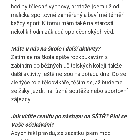
Technolog výroby potravin
Skupina B
hodiny tělesné výchovy, protože jsem už od
malička sportovně zaměřený a baví mě téměř
Skupina B+E
sstrnb@sstrnb.cz
každý sport. K tomu mám také na starosti
několik hodin základů společenských věd.
Skupina B96
Máte u nás na škole i další aktivity?
Virtuální prohlídka
Skupina C
Zatím se na škole spíše rozkoukávám a
zabíhám do běžných učitelských kolejí, takže
Skupina C+E
další aktivity ještě nejsou na pořadu dne. Co se
Skupina T
ale týče role tělocvikáře, těším se, až budeme
se žáky jezdit na různé soutěže nebo sportovní
Skupina L17
zájezdy.
Kurz po zadržení ŘP
Jak vidíte realitu po nástupu na SŠTŘ? Plní se
Vaše očekávání?
Kondiční jízdy
Abych řekl pravdu, ze začátku jsem moc