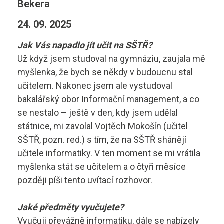
Bekera
Diagnostik motorových vozidel
Technické obory ›
24. 09. 2025
Elektrotechnik
Ubytování ›
Kontakty
Jak Vás napadlo jít učit na SŠTŘ?
Automechanik
Základní informace
Už když jsem studoval na gymnáziu, zaujala mě
myšlenka, že bych se někdy v budoucnu stal
Řezník - uzenář
vyhledávání
Školící středisko
učitelem. Nakonec jsem ale vystudoval
bakalářský obor Informační management, a co
Kuchař - číšník
Rady a informace
se nestalo – ještě v den, kdy jsem udělal
Bakaláři
státnice, mi zavolal Vojtěch Mokošín (učitel
Cukrář
Studijní materiály
SŠTŘ, pozn. red.) s tím, že na SŠTŘ shánějí
Dopravní a letecký technik
učitele informatiky. V ten moment se mi vrátila
Ceník
myšlenka stát se učitelem a o čtyři měsíce
Microsoft 365
Diagnostik zemědělské techniky
později píši tento uvítací rozhovor.
Projekt ECDL
Dopravní technik
Kontakty autoškoly
Jaké předměty vyučujete?
+420 495 490 328
Vyučuji převážně informatiku, dále se nabízely