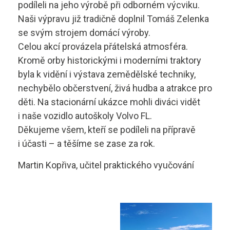
podíleli na jeho výrobě při odborném výcviku.
Technolog výroby potravin
Skupina B
Naši výpravu již tradičně doplnil Tomáš Zelenka
se svým strojem domácí výroby.
Skupina B+E
sstrnb@sstrnb.cz
Celou akcí provázela přátelská atmosféra.
Kromě orby historickými i moderními traktory
Skupina B96
byla k vidění i výstava zemědělské techniky,
nechybělo občerstvení, živá hudba a atrakce pro
Virtuální prohlídka
Skupina C
děti. Na stacionární ukázce mohli diváci vidět
Skupina C+E
i naše vozidlo autoškoly Volvo FL.
Děkujeme všem, kteří se podíleli na přípravě
Skupina T
i účasti – a těšíme se zase za rok.
Martin Kopřiva, učitel praktického vyučování
Skupina L17
Kurz po zadržení ŘP
Kondiční jízdy