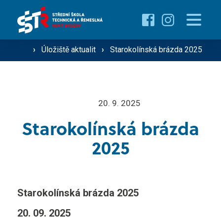
Pro uchazeče
Proč studovat u nás ›
Pro žáky
›
Úložiště aktualit
›
Starokolínská brázda 2025
Přehled oborů ›
Přehled kurzů ›
O škole
20. 9. 2025
Přijímací řízení ›
Starokolínská brázda
Vzdělávání dospělých
Technik silniční dopravy
2025
Operátor silniční dopravy
Střediska školy
Mechanik zemědělské techniky
Starokolínská brázda 2025
Řidič nákladní a osobní dopravy
Gastro ›
20. 09. 2025