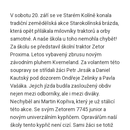
Aktuality
Diagnostik motorových vozidel
Technické obory ›
V sobotu 20. září se ve Starém Kolíně konala
Elektrotechnik
tradiční zemědělská akce Starokolínská brázda,
Ubytování ›
Kontakty
která opět přilákala milovníky traktorů a orby
Automechanik
Základní informace
samotné. A naše škola u toho nemohla chybět!
Za školu se představil školní traktor Zetor
Řezník - uzenář
vyhledávání
Školící středisko
Proxima. Letos vybavený zbrusu novým
závodním pluhem Kverneland. Za volantem této
Kuchař - číšník
Rady a informace
soupravy se střídali žáci Petr Jirsák a Daniel
Bakaláři
Kautský pod dozorem Ondřeje Zelinky a Pavla
Cukrář
Studijní materiály
Vašáka. Jejich jízda budila zasloužený obdiv
Dopravní a letecký technik
nejen mezi odborníky, ale i mezi diváky.
Ceník
Nechyběl ani Martin Kopřiva, který je už stálicí
Microsoft 365
Diagnostik zemědělské techniky
této akce. Se svým Zetorem 7745 junior a
Projekt ECDL
novým univerzálním kypřičem. Opravářům naší
Dopravní technik
Kontakty autoškoly
školy tento kypřič není cizí. Sami žáci se totiž
+420 495 490 328