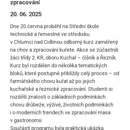
zpracování
Diagnostik motorových vozidel
Technické obory ›
20. 06. 2025
Elektrotechnik
Ubytování ›
Kontakty
Dne 20.června proběhl na Střední škole
Automechanik
Základní informace
technické a řemeslné ve středisku
v Chlumci nad Cidlinou odborný kurz zaměřený
Řezník - uzenář
vyhledávání
Školící středisko
na chov a zpracování kuřete. Akce se zúčastnili
žáci třídy 2. KR, oboru Kuchař – číšník a Řezník.
Kuchař - číšník
Rady a informace
Kurz byl rozdělen do několika tematických
Bakaláři
bloků, které postupně přiblížily celý proces – od
Cukrář
Studijní materiály
farmářského chovu kuřat až po jejich
Dopravní a letecký technik
kuchařské a řeznické zpracování. Studenti si
Ceník
rozšířili znalosti o základních podmínkách
Microsoft 365
Diagnostik zemědělské techniky
chovu drůbeže, výživě, životních podmínkách
Projekt ECDL
i o moderních trendech ve zpracování masa
Dopravní technik
Kontakty autoškoly
v gastronomii.
+420 495 490 328
Součástí programu byla praktická ukázka