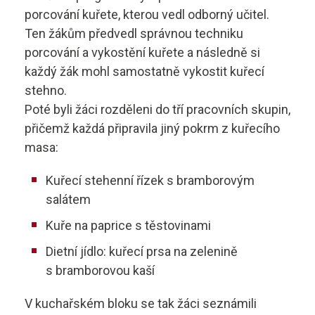
Technolog výroby potravin
Skupina B
porcování kuřete, kterou vedl odborný učitel.
Ten žákům předvedl správnou techniku
Skupina B+E
sstrnb@sstrnb.cz
porcování a vykostění kuřete a následně si
každý žák mohl samostatně vykostit kuřecí
Skupina B96
stehno.
Poté byli žáci rozděleni do tří pracovních skupin,
Virtuální prohlídka
Skupina C
přičemž každá připravila jiný pokrm z kuřecího
masa:
Skupina C+E
Kuřecí stehenní řízek s bramborovým
Skupina T
salátem
Skupina L17
Kuře na paprice s těstovinami
Dietní jídlo: kuřecí prsa na zelenině
Kurz po zadržení ŘP
s bramborovou kaší
Kondiční jízdy
V kuchařském bloku se tak žáci seznámili