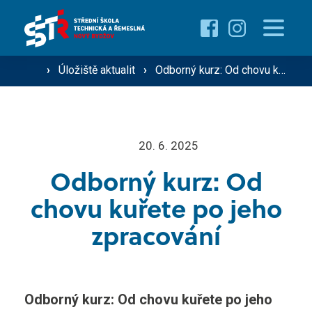
Proč studovat u nás ›
Pro žáky
›
Úložiště aktualit
›
Odborný kurz: Od chovu kuřete po jeho zpracování
Přehled oborů ›
Přehled kurzů ›
O škole
20. 6. 2025
Přijímací řízení ›
Odborný kurz: Od
Vzdělávání dospělých
Technik silniční dopravy
chovu kuřete po jeho
Operátor silniční dopravy
zpracování
Střediska školy
Mechanik zemědělské techniky
Řidič nákladní a osobní dopravy
Gastro ›
Odborný kurz: Od chovu kuřete po jeho
Aktuality