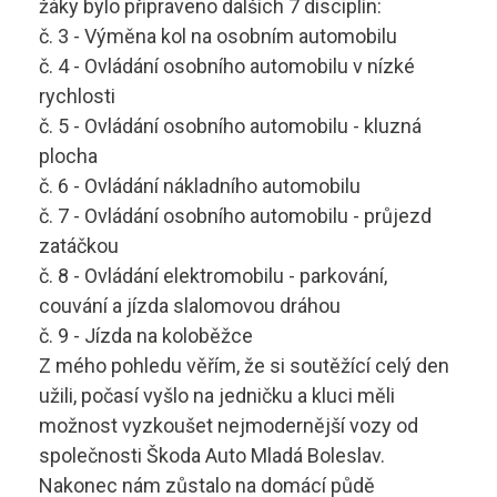
žáky bylo připraveno dalších 7 disciplín:
Technolog výroby potravin
Skupina B
č. 3 - Výměna kol na osobním automobilu
č. 4 - Ovládání osobního automobilu v nízké
Skupina B+E
sstrnb@sstrnb.cz
rychlosti
č. 5 - Ovládání osobního automobilu - kluzná
Skupina B96
plocha
Virtuální prohlídka
č. 6 - Ovládání nákladního automobilu
Skupina C
č. 7 - Ovládání osobního automobilu - průjezd
Skupina C+E
zatáčkou
č. 8 - Ovládání elektromobilu - parkování,
Skupina T
couvání a jízda slalomovou dráhou
č. 9 - Jízda na koloběžce
Skupina L17
Z mého pohledu věřím, že si soutěžící celý den
užili, počasí vyšlo na jedničku a kluci měli
Kurz po zadržení ŘP
možnost vyzkoušet nejmodernější vozy od
společnosti Škoda Auto Mladá Boleslav.
Kondiční jízdy
Nakonec nám zůstalo na domácí půdě