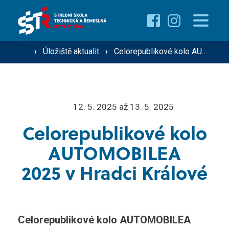
Pro uchazeče
Proč studovat u nás ›
Pro žáky
›
Úložiště aktualit
›
Celorepublikové kolo AUTOMOBILEA 2025 v Hradci Králové
Přehled oborů ›
Přehled kurzů ›
O škole
12. 5. 2025 až 13. 5. 2025
Přijímací řízení ›
Celorepublikové kolo
Vzdělávání dospělých
Technik silniční dopravy
AUTOMOBILEA
Operátor silniční dopravy
2025 v Hradci Králové
Střediska školy
Mechanik zemědělské techniky
Řidič nákladní a osobní dopravy
Gastro ›
Celorepublikové kolo AUTOMOBILEA
Aktuality