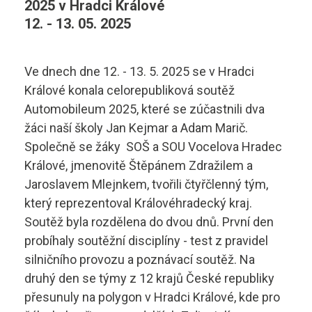
2025 v Hradci Králové
Diagnostik motorových vozidel
Technické obory ›
12. - 13. 05. 2025
Elektrotechnik
Ubytování ›
Kontakty
Ve dnech dne 12. - 13. 5. 2025 se v Hradci
Automechanik
Základní informace
Králové konala celorepubliková soutěž
Automobileum 2025, které se zúčastnili dva
Řezník - uzenář
vyhledávání
Školící středisko
žáci naší školy Jan Kejmar a Adam Marič.
Společně se žáky SOŠ a SOU Vocelova Hradec
Kuchař - číšník
Rady a informace
Králové, jmenovitě Štěpánem Zdražilem a
Bakaláři
Cukrář
Jaroslavem Mlejnkem, tvořili čtyřčlenný tým,
Studijní materiály
který reprezentoval Královéhradecký kraj.
Dopravní a letecký technik
Soutěž byla rozdělena do dvou dnů. První den
Ceník
probíhaly soutěžní disciplíny - test z pravidel
Microsoft 365
Diagnostik zemědělské techniky
Projekt ECDL
silničního provozu a poznávací soutěž. Na
druhý den se týmy z 12 krajů České republiky
Dopravní technik
Kontakty autoškoly
přesunuly na polygon v Hradci Králové, kde pro
+420 495 490 328