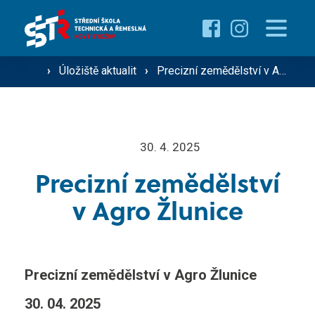
Pro uchazeče
Proč studovat u nás ›
›
Úložiště aktualit
›
Precizní zemědělství v Agro Žlunice
Pro žáky
Přehled oborů ›
Přehled kurzů ›
O škole
30. 4. 2025
Přijímací řízení ›
Precizní zemědělství
Vzdělávání dospělých
v Agro Žlunice
Technik silniční dopravy
Operátor silniční dopravy
Střediska školy
Mechanik zemědělské techniky
Precizní zemědělství v Agro Žlunice
30. 04. 2025
Řidič nákladní a osobní dopravy
Gastro ›