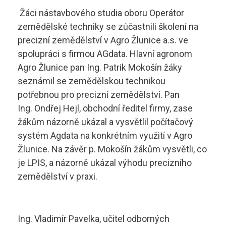
Aktuality
Žáci nástavbového studia oboru Operátor
Diagnostik motorových vozidel
Technické obory ›
zemědělské techniky se zúčastnili školení na
precizní zemědělství v Agro Žlunice a.s. ve
Elektrotechnik
Ubytování ›
Kontakty
spolupráci s firmou AGdata. Hlavní agronom
Automechanik
Agro Žlunice pan Ing. Patrik Mokošín žáky
Základní informace
seznámil se zemědělskou technikou
Řezník - uzenář
vyhledávání
potřebnou pro precizní zemědělství. Pan
Školící středisko
Ing. Ondřej Hejl, obchodní ředitel firmy, zase
Kuchař - číšník
Rady a informace
žákům názorně ukázal a vysvětlil počítačový
systém Agdata na konkrétním využití v Agro
Bakaláři
Cukrář
Studijní materiály
Žlunice. Na závěr p. Mokošín žákům vysvětli, co
je LPIS, a názorně ukázal výhodu precizního
Dopravní a letecký technik
Ceník
zemědělství v praxi.
Microsoft 365
Diagnostik zemědělské techniky
Projekt ECDL
Dopravní technik
Ing. Vladimír Pavelka, učitel odborných
Kontakty autoškoly