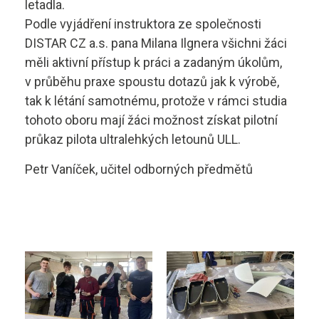
letadla.
Technolog výroby potravin
Skupina B
Podle vyjádření instruktora ze společnosti
DISTAR CZ a.s. pana Milana Ilgnera všichni žáci
Skupina B+E
sstrnb@sstrnb.cz
měli aktivní přístup k práci a zadaným úkolům,
v průběhu praxe spoustu dotazů jak k výrobě,
Skupina B96
tak k létání samotnému, protože v rámci studia
Virtuální prohlídka
tohoto oboru mají žáci možnost získat pilotní
Skupina C
průkaz pilota ultralehkých letounů ULL.
Skupina C+E
Petr Vaníček, učitel odborných předmětů
Skupina T
Skupina L17
Kurz po zadržení ŘP
Kondiční jízdy