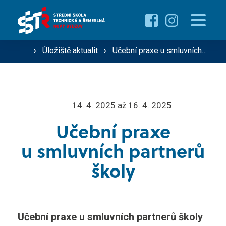
Pro uchazeče
Proč studovat u nás ›
Pro žáky
›
Úložiště aktualit
›
Učební praxe u smluvních partnerů školy
Přehled oborů ›
Přehled kurzů ›
O škole
14. 4. 2025 až 16. 4. 2025
Přijímací řízení ›
Učební praxe
Vzdělávání dospělých
Technik silniční dopravy
u smluvních partnerů
Operátor silniční dopravy
školy
Střediska školy
Mechanik zemědělské techniky
Řidič nákladní a osobní dopravy
Gastro ›
Učební praxe u smluvních partnerů školy
Aktuality