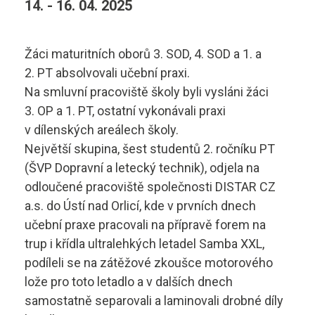
14. - 16. 04. 2025
Diagnostik motorových vozidel
Technické obory ›
Elektrotechnik
Ubytování ›
Žáci maturitních oborů 3. SOD, 4. SOD a 1. a
Kontakty
2. PT absolvovali učební praxi.
Automechanik
Základní informace
Na smluvní pracoviště školy byli vysláni žáci
3. OP a 1. PT, ostatní vykonávali praxi
Řezník - uzenář
vyhledávání
Školící středisko
v dílenských areálech školy.
Největší skupina, šest studentů 2. ročníku PT
Kuchař - číšník
Rady a informace
(ŠVP Dopravní a letecký technik), odjela na
Bakaláři
Cukrář
odloučené pracoviště společnosti DISTAR CZ
Studijní materiály
a.s. do Ústí nad Orlicí, kde v prvních dnech
Dopravní a letecký technik
učební praxe pracovali na přípravě forem na
Ceník
trup i křídla ultralehkých letadel Samba XXL,
Microsoft 365
Diagnostik zemědělské techniky
Projekt ECDL
podíleli se na zátěžové zkoušce motorového
lože pro toto letadlo a v dalších dnech
Dopravní technik
Kontakty autoškoly
samostatně separovali a laminovali drobné díly
+420 495 490 328