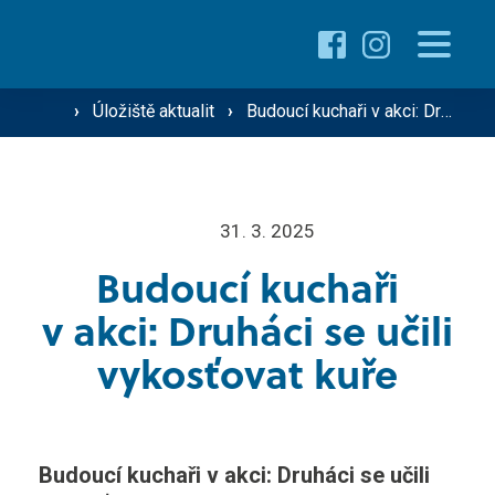
Proč studovat u nás ›
Pro žáky
›
Úložiště aktualit
›
Budoucí kuchaři v akci: Druháci se učili vykosťovat kuře
Přehled oborů ›
Přehled kurzů ›
O škole
31. 3. 2025
Přijímací řízení ›
Budoucí kuchaři
Vzdělávání dospělých
Technik silniční dopravy
v akci: Druháci se učili
Operátor silniční dopravy
vykosťovat kuře
Střediska školy
Mechanik zemědělské techniky
Řidič nákladní a osobní dopravy
Gastro ›
Budoucí kuchaři v akci: Druháci se učili
Aktuality