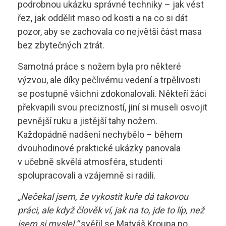
Technolog výroby potravin
podrobnou ukázku správné techniky – jak vést
Skupina B
řez, jak oddělit maso od kosti a na co si dát
pozor, aby se zachovala co největší část masa
Skupina B+E
sstrnb@sstrnb.cz
bez zbytečných ztrát.
Skupina B96
Samotná práce s nožem byla pro některé
výzvou, ale díky pečlivému vedení a trpělivosti
Virtuální prohlídka
Skupina C
se postupně všichni zdokonalovali. Někteří žáci
Skupina C+E
překvapili svou precizností, jiní si museli osvojit
pevnější ruku a jistější tahy nožem.
Skupina T
Každopádně nadšení nechybělo – během
dvouhodinové praktické ukázky panovala
Skupina L17
v učebně skvělá atmosféra, studenti
spolupracovali a vzájemně si radili.
Kurz po zadržení ŘP
„Nečekal jsem, že vykostit kuře dá takovou
Kondiční jízdy
práci, ale když člověk ví, jak na to, jde to líp, než
jsem si myslel,“
svěřil se Matyáš Kroupa po