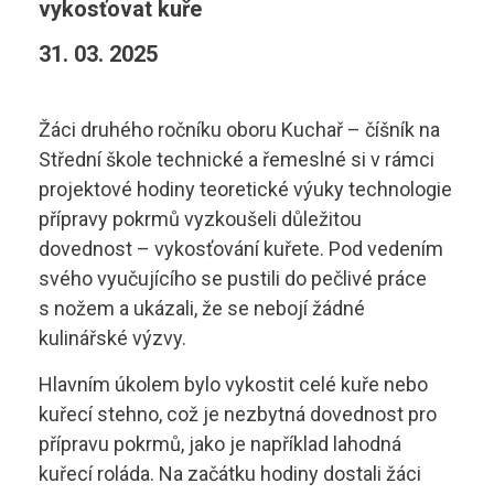
vykosťovat kuře
Diagnostik motorových vozidel
Technické obory ›
31. 03. 2025
Elektrotechnik
Ubytování ›
Kontakty
Automechanik
Základní informace
Žáci druhého ročníku oboru Kuchař – číšník na
Střední škole technické a řemeslné si v rámci
Řezník - uzenář
vyhledávání
Školící středisko
projektové hodiny teoretické výuky technologie
přípravy pokrmů vyzkoušeli důležitou
Kuchař - číšník
Rady a informace
dovednost – vykosťování kuřete. Pod vedením
svého vyučujícího se pustili do pečlivé práce
Bakaláři
Cukrář
Studijní materiály
s nožem a ukázali, že se nebojí žádné
Dopravní a letecký technik
kulinářské výzvy.
Ceník
Microsoft 365
Hlavním úkolem bylo vykostit celé kuře nebo
Diagnostik zemědělské techniky
Projekt ECDL
kuřecí stehno, což je nezbytná dovednost pro
přípravu pokrmů, jako je například lahodná
Dopravní technik
Kontakty autoškoly
kuřecí roláda. Na začátku hodiny dostali žáci
+420 495 490 328