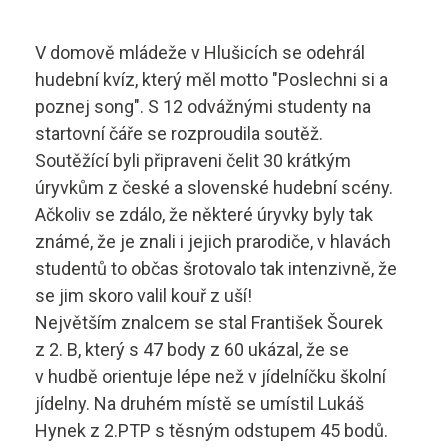
Aktuality
Diagnostik motorových vozidel
Technické obory ›
V domově mládeže v Hlušicích se odehrál
Elektrotechnik
hudební kvíz, který měl motto "Poslechni si a
Ubytování ›
Kontakty
poznej song". S 12 odvážnými studenty na
Automechanik
Základní informace
startovní čáře se rozproudila soutěž.
Soutěžící byli připraveni čelit 30 krátkým
Řezník - uzenář
vyhledávání
Školící středisko
úryvkům z české a slovenské hudební scény.
Ačkoliv se zdálo, že některé úryvky byly tak
Kuchař - číšník
Rady a informace
známé, že je znali i jejich prarodiče, v hlavách
Bakaláři
studentů to občas šrotovalo tak intenzivně, že
Cukrář
Studijní materiály
se jim skoro valil kouř z uší!
Dopravní a letecký technik
Největším znalcem se stal František Šourek
Ceník
z 2. B, který s 47 body z 60 ukázal, že se
Microsoft 365
Diagnostik zemědělské techniky
Projekt ECDL
v hudbě orientuje lépe než v jídelníčku školní
jídelny. Na druhém místě se umístil Lukáš
Dopravní technik
Kontakty autoškoly
Hynek z 2.PTP s těsným odstupem 45 bodů.
+420 495 490 328