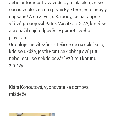
Jeho přítomnost v závodě byla tak silná, že se
Technolog výroby potravin
Skupina B
občas zdálo, že zná i písničky, které ještě nebyly
napsané! A na závěr, s 35 body, se na stupně
Skupina B+E
sstrnb@sstrnb.cz
vítězů probojoval Patrik Vašátko z 2.ZA, který se
asi snažil najít odpovědi v paměti svého
Skupina B96
playlistu.
Gratulujeme vítězům a těšíme se na další kolo,
Virtuální prohlídka
Skupina C
kde se ukáže, jestli František obhájí svůj titul,
Skupina C+E
nebo jestli se někdo odváží vzít mu korunu
z hlavy!
Skupina T
Skupina L17
Klára Kohoutová, vychovatelka domova
mládeže
Kurz po zadržení ŘP
Kondiční jízdy