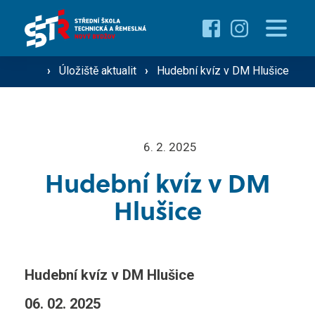
Pro uchazeče
Proč studovat u nás ›
Pro žáky
›
Úložiště aktualit
›
Hudební kvíz v DM Hlušice
Přehled oborů ›
Přehled kurzů ›
O škole
6. 2. 2025
Přijímací řízení ›
Hudební kvíz v DM
Vzdělávání dospělých
Technik silniční dopravy
Hlušice
Operátor silniční dopravy
Střediska školy
Mechanik zemědělské techniky
Hudební kvíz v DM Hlušice
Řidič nákladní a osobní dopravy
Gastro ›
06. 02. 2025