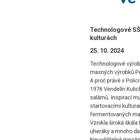
Projekt E
Kontakty a
Technologové SŠT
kulturách
25. 10. 2024
Technologové výrob
masných výrobků Pejs
A proč právě v Polic
1976 Vendelín Kulic
salámů. Inspirací m
startovacími kultur
fermentovaných masn
Vznikla široká škál
uheráky a mnoho dal
Neuvěřitelné množst