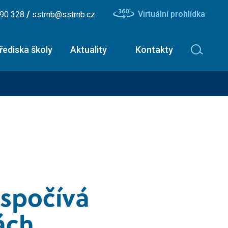
/
Virtuální prohlídka
490 328
sstrnb@sstrnb.cz
řediska školy
Aktuality
Kontakty
avinářské obory
Nástavbové studium -
ční list
maturitní zkouška
ík - uzenář
Dopravní a letecký technik
ř - číšník
Diagnostik zemědělské
techniky
 spočívá
ář
Dopravní technik
ách
Technolog výroby potravin