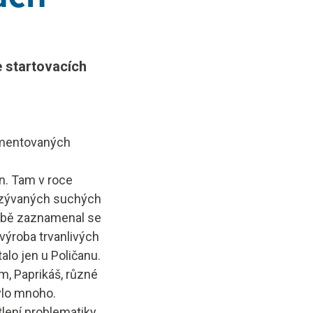
e startovacích
rmentovaných
an. Tam v roce
nazývaných suchých
robě zaznamenal se
výroba trvanlivých
lo jen u Poličanu.
m, Paprikáš, různé
ylo mnoho.
lení problematiky