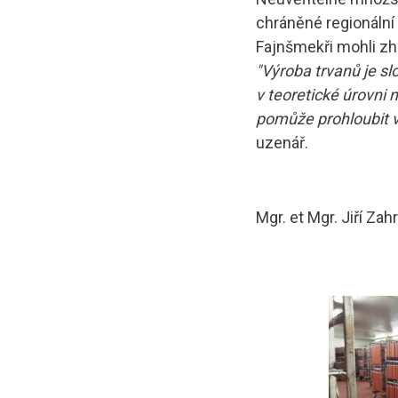
chráněné regionální
Fajnšmekři mohli zhl
"Výroba trvanů je sl
v teoretické úrovni 
pomůže prohloubit v
uzenář.
Mgr. et Mgr. Jiří Zah