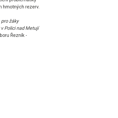
ch hmotných rezerv.
e pro žáky
v Polici nad Metují
oboru Řezník -