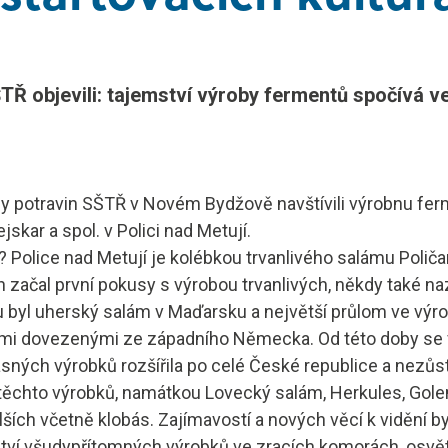
CDL
Elektrotechnik
utoškoly
Automechanik
Ř objevili: tajemství výroby fermentů spočívá v
y potravin SŠTŘ v Novém Bydžově navštívili výrobnu fe
kar a spol. v Polici nad Metují.
i? Police nad Metují je kolébkou trvanlivého salámu Polič
h začal první pokusy s výrobou trvanlivých, někdy také 
u byl uherský salám v Maďarsku a největší průlom ve vý
ami dovezenými ze západního Německa. Od této doby se 
ých výrobků rozšířila po celé České republice a nezůsta
a těchto výrobků, namátkou Lovecký salám, Herkules, Gole
ších včetně klobás. Zajímavostí a nových věcí k vidění b
ví všudypřítomných výrobků ve zracích komorách, osvět