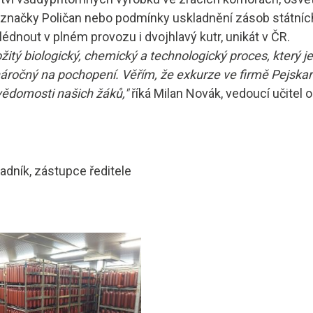
 značky Poličan nebo podmínky uskladnění zásob státní
édnout v plném provozu i dvojhlavý kutr, unikát v ČR.
ožitý biologický, chemický a technologický proces, který j
náročný na pochopení. Věřím, že exkurze ve firmě Pejskar 
ědomosti našich žáků,"
říká Milan Novák, vedoucí učitel 
radník, zástupce ředitele