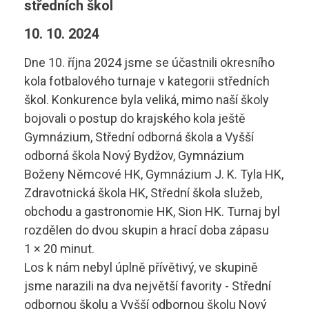
středních škol
Diagnostik motorových vozidel
Technické obory ›
10. 10. 2024
Elektrotechnik
Ubytování ›
Kontakty
Dne 10. října 2024 jsme se účastnili okresního
kola fotbalového turnaje v kategorii středních
Automechanik
Základní informace
škol. Konkurence byla veliká, mimo naší školy
Řezník - uzenář
bojovali o postup do krajského kola ještě
vyhledávání
Školící středisko
Gymnázium, Střední odborná škola a Vyšší
Kuchař - číšník
Rady a informace
odborná škola Nový Bydžov, Gymnázium
Boženy Němcové HK, Gymnázium J. K. Tyla HK,
Bakaláři
Cukrář
Studijní materiály
Zdravotnická škola HK, Střední škola služeb,
obchodu a gastronomie HK, Sion HK. Turnaj byl
Dopravní a letecký technik
Ceník
rozdělen do dvou skupin a hrací doba zápasu
Microsoft 365
1 × 20 minut.
Diagnostik zemědělské techniky
Projekt ECDL
Los k nám nebyl úplně přívětivý, ve skupině
Dopravní technik
jsme narazili na dva největší favority - Střední
Kontakty autoškoly
+420 495 490 328
odbornou školu a Vyšší odbornou školu Nový