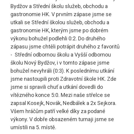
Technolog výroby potravin
Bydžov a Střední školu služeb, obchodu a
Skupina B
gastronomie HK. V prvním zápase jsme se
Skupina B+E
utkali se Střední školou služeb, obchodu a
sstrnb@sstrnb.cz
gastronomie HK, kterým jsme po dobrém
Skupina B96
výkonu bohužel podlehli 0:2. Do druhého
zápasu jsme chtěli potrápit druhého z favoritů
Virtuální prohlídka
Skupina C
- Střední odbornou školu a Vyšší odbornou
školu Nový Bydžov, i v tomto zápase jsme
Skupina C+E
bohužel nevyhráli (0:3). K poslednímu utkání
jsme nastoupili proti Zdravotní škole HK. Zde
Skupina T
jsme si spravili chuť a utkání dovedli do
vítězného konce 5:0. Mezi naše střelce se
Skupina L17
zapsal Kosejk, Novák, Nedbálek a 2x Sejkora.
Kurz po zadržení ŘP
Všem hráčům patří velké díky za podané
výkony. V dobře obsazeném turnaji jsme se
Kondiční jízdy
umístili na 5. místě.