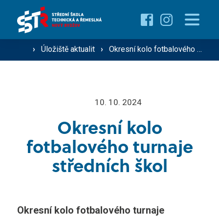
Pro uchazeče
Proč studovat u nás ›
Pro žáky
›
Úložiště aktualit
›
Okresní kolo fotbalového turnaje středních škol
Přehled oborů ›
Přehled kurzů ›
O škole
10. 10. 2024
Přijímací řízení ›
Okresní kolo
Vzdělávání dospělých
Technik silniční dopravy
fotbalového turnaje
Operátor silniční dopravy
středních škol
Střediska školy
Mechanik zemědělské techniky
Řidič nákladní a osobní dopravy
Gastro ›
Okresní kolo fotbalového turnaje
Aktuality