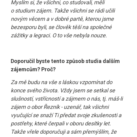
Myslím si, že všichni, co studovali, měli
o studium zájem. Takže všichni se rádi učili
novým věcem a v dobré partě, kterou jsme
bezesporu byli, se člověk těší na společné
zážitky a legraci. O to vše nebyla nouze.
Doporučil byste tento způsob studia dalším
zájemcům? Proč?
Za mě budu na vše s láskou vzpomínat do
konce svého života. Vždy jsem se setkal se
slušností, vstřícností a zájmem o nás, tj. máš-li
zájem o obor Řezník - uzenář, tak všichni
vyučující se snaží Ti předat svoje zkušenosti a
postřehy, které čerpali v oboru desítky let.
Takže vřele doporučuji a sám přemýšlím, že