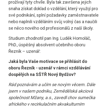
prožívají tyty chvíle. Byla tak završena jejich
Skupina B+E
sstrnb@sstrnb.cz
snaha získat doklad o vzdělání, který využijí pro
Skupina B96
své podnikání, splní požadavky zaměstnavatele
nebo naplnili vzděláním svůj volný čas a naučili
Virtuální prohlídka
Skupina C
se něco nového od profesionálů z naší školy.
Studium zhodnotil pan Ing. Luděk Homoláč,
Skupina C+E
PhD., úspěšný absolvent učebního oboru
Skupina T
Řezník – uzenář:
Jaká byla Vaše motivace se přihlásit do
Skupina L17
oboru Řezník - uzenář v rámci vzdělávání
Kurz po zadržení ŘP
dospělých na SŠTŘ Nový Bydžov?
Rád poznávám a učím se novým věcem. Dále
Kondiční jízdy
jsem v našem podniku, Zemědělská akciová
společnost Mžany, a.s., zavedl chov sumečka
afrického v recirkulačním akvakulturním