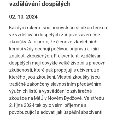
Elektrotechnik
vzdělávání dospělých
Ubytování ›
Kontakty
Automechanik
02. 10. 2024
Základní informace
Každým rokem jsou pomyslnou sladkou tečkou
Řezník - uzenář
vyhledávání
Školící středisko
ve vzdělávání dospělých zářijové závěrečné
Kuchař - číšník
zkoušky. A to proto, že členové zkušebních
Rady a informace
komisí vždy oceňují pečlivou přípravu a i šíři
Bakaláři
Cukrář
Studijní materiály
znalostí zkoušených. Frekventanti vzdělávání
dospělých mají obvykle velké životní a pracovní
Dopravní a letecký technik
Ceník
zkušenosti, které pak propojují s učivem, ze
Microsoft 365
kterého jsou zkoušeni. Vlastní zkoušky jsou
Diagnostik zemědělské techniky
Projekt ECDL
tradičně zakončeny slavnostním předáváním
výučních listů a vysvědčení o závěrečné
Dopravní technik
Kontakty autoškoly
zkoušce na MěÚ v Novém Bydžově. Ve středu
+420 495 490 328
2. října 2024 tak bylo velmi příjemné a
Technolog výroby potravin
Skupina B
povzbuzující sledovat, jak úspěšní absolventi