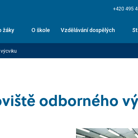
+420 495 
o žáky
O škole
Vzdělávání dospělých
St
 výcviku
ické obory -
Skupiny řidičského oprávnění
Technické obory -
Potr
itní zkouška
výuční list
- výu
nformace
Skupina B
Skupina T
k silniční dopravy
Mechanik
Řezn
oviště odborného vý
edisko
Skupina B+E
zemědělské techniky
Skupina L17
or silniční dopravy
Kucha
ormace
Skupina B96
Řidič nákladní a
Kurz po zadržení ŘP
Cukr
osobní dopravy
teriály
Skupina C
Kondiční jízdy
Diagnostik
Skupina C+E
motorových vozidel