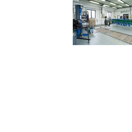
CDL
Elektrotechnik
utoškoly
Automechanik