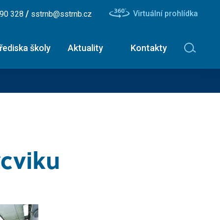
/
Virtuální prohlídka
490 328
sstrnb@sstrnb.cz
řediska školy
Aktuality
Kontakty
avinářské obory
Nástavbové studium -
ční list
maturitní zkouška
ík - uzenář
Dopravní a letecký technik
cviku
ř - číšník
Diagnostik zemědělské
techniky
ář
Dopravní technik
Technolog výroby potravin