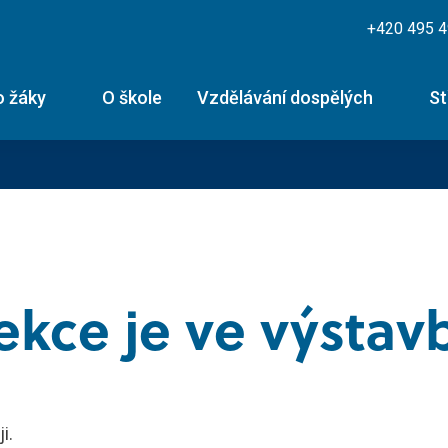
+420 495 
o žáky
O škole
Vzdělávání dospělých
St
ické obory -
Skupiny řidičského oprávnění
Technické obory -
Potr
itní zkouška
výuční list
- výu
nformace
Skupina B
Skupina T
k silniční dopravy
Mechanik
Řezn
ekce je ve výstav
edisko
Skupina B+E
zemědělské techniky
Skupina L17
or silniční dopravy
Kucha
ormace
Skupina B96
Řidič nákladní a
Kurz po zadržení ŘP
Cukr
osobní dopravy
teriály
Skupina C
Kondiční jízdy
Diagnostik
Skupina C+E
motorových vozidel
i.