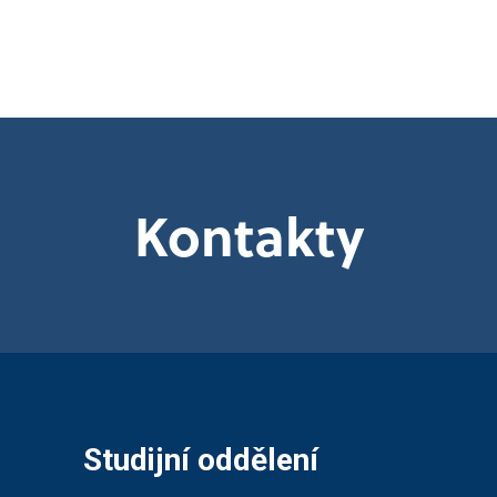
CDL
Elektrotechnik
utoškoly
Automechanik
Kontakty
Studijní oddělení