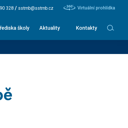
/
Virtuální prohlídka
490 328
sstrnb@sstrnb.cz
řediska školy
Aktuality
Kontakty
avinářské obory
Nástavbové studium -
ční list
maturitní zkouška
ík - uzenář
Dopravní a letecký technik
bě
ř - číšník
Diagnostik zemědělské
techniky
ář
Dopravní technik
Technolog výroby potravin